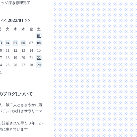
リッジ浮き修理完了
<<
2022/01
>>
月
火
水
木
金
土
01
3
04
05
06
07
08
0
11
12
13
14
15
7
18
19
20
21
22
4
25
26
27
28
29
1
のブログについて
人、娘二人とささやかに暮
パチンコ大好きサラリーマ
と診断されて早１０年、が
共に生きています