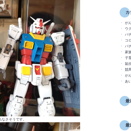
カ
がん
ウク
パチ
コロ
パチ
家族 
子育
鼠径
競馬 
がん 
あい
最
れなさそうです。
最