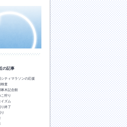
近の記事
岡シティマラソンの応援
期検査
川啄木記念館
のこ狩り
木イズム
刈り終了
刈り
掌
掌