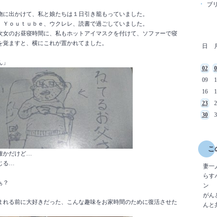
ブ
物に出かけて、私と娘たちは１日引き籠もっていました。
、Ｙｏｕｔｕｂｅ、ウクレレ、読書で過ごしていました。
次女のお昼寝時間に、私もホットアイマスクを付けて、ソファーで寝
を覚ますと、横にこれが置かれてました。
日
ん」
02
0
09
1
16
1
23
2
30
3
こ
確かだけど…
じる…
妻一
らす
ぁ？
ン
がん
まれる前に大好きだった、こんな趣味をお家時間のために復活させた
んと