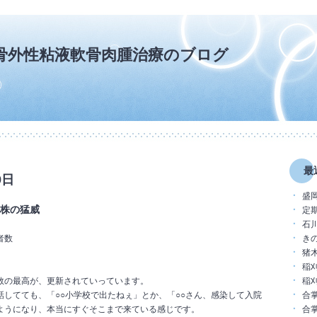
骨外性粘液軟骨肉腫治療のブログ
最
9日
盛
株の猛威
―
定
石
者数
き
猪
稲
数の最高が、更新されていっています。
稲
話してても、「○○小学校で出たねぇ」とか、「○○さん、感染して入院
合
ようになり、本当にすぐそこまで来ている感じです。
合